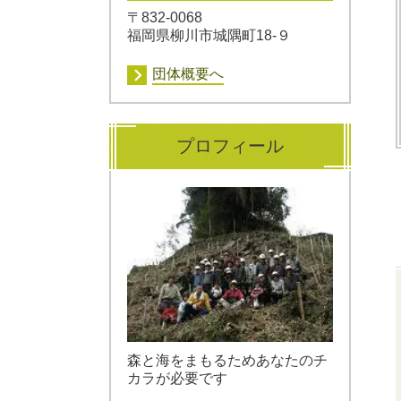
〒832-0068
福岡県柳川市城隅町18-９
団体概要へ
プロフィール
森と海をまもるため
あなたのチ
カラが
必要です