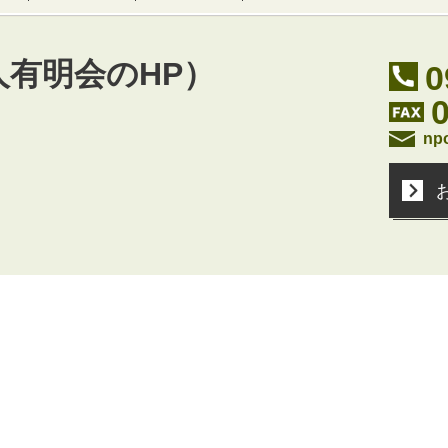
人有明会のHP）
0
np