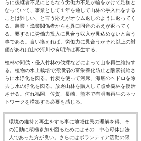
らに後継者不足にともなう労働力不足が輪をかけて足枷と
なっていて、事業として１年を通して山林の手入れをする
ことは難しい、と言う応えがオウム返しのように返ってく
る。農業・漁業関係者からも異口同音の応えが返ってく
る。要するに労働力投入に見合う収入が見込めないと言う
事である。言い換えれば、労働力に見合うかそれ以上の対
価があれば山や河川や有明海は再生する。
植林や間伐・侵入竹林の伐採などによって山を再生維持す
る。植物の水上栽培で河湖沼の富栄養化防止と酸素補給さ
らに水浄化を図る。竹炭を使って河床、海底のヘドロを除
去し水の浄化を図る。放逐山林を購入して照葉樹林を復活
させる。何れ福岡、佐賀、長崎、熊本で有明海再生のネッ
トワークを構築する必要を感じる。
環境の維持と再生をする事に地域住民の理解を得、そ
の活動に積極参加を図るためにはその 中心母体は法
人であった方が良い。さらにはボランティア活動の限