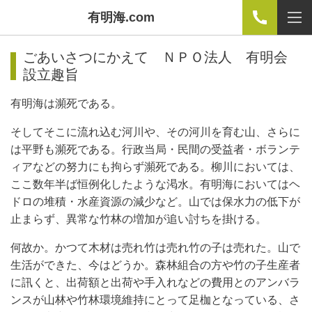
有明海.com
ごあいさつにかえて ＮＰＯ法人 有明会
設立趣旨
有明海は瀕死である。
そしてそこに流れ込む河川や、その河川を育む山、さらに
は平野も瀕死である。行政当局・民間の受益者・ボランテ
ィアなどの努力にも拘らず瀕死である。柳川においては、
ここ数年半ば恒例化したような渇水。有明海においてはヘ
ドロの堆積・水産資源の減少など。山では保水力の低下が
止まらず、異常な竹林の増加が追い討ちを掛ける。
何故か。かつて木材は売れ竹は売れ竹の子は売れた。山で
生活ができた、今はどうか。森林組合の方や竹の子生産者
に訊くと、出荷額と出荷や手入れなどの費用とのアンバラ
ンスが山林や竹林環境維持にとって足枷となっている、さ